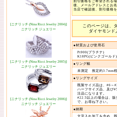
割引価格をご希望される
後、メールアドレスとお
当店で確認後、割引価格
[ニナリッチ (Nina Ricci Jewelry 2004)]
このページは、ダイ
ニナリッチ ジュエリー
ダイヤモンド入り
●材質および使用石
Pt900(プラチナ)
K18PG(ピンクゴールド)
[ニナリッチ (Nina Ricci Jewelry 2005)]
●リング幅
ニナリッチ ジュエリー
未測定 推定約3.7mm
●リングサイズ
既製サイズ品は、#6～#
ハーフサイズ品、及び#5.
注品になります。
#22.5以上の場合は、
[ニナリッチ (Nina Ricci Jewelry 2006)]
で、お尋ね下さい。
ニナリッチ ジュエリー
●納期
文字入れ加工を含め、