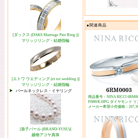
●関連商品
[ダックス (DAKS Marriage Pair Ring )]
マリッジリング・結婚指輪
[エトワ ウエディング (et toi wedding )]
マリッジリング・結婚指輪
パールネックレス・イヤリング
商品番号：NINA RICCI 6RM00
Pt900/K18PG ダイヤモンド 
メーカー希望小売価格：207,3
[遊子パール (BRAND-YUSU)]
越物アコヤ真珠