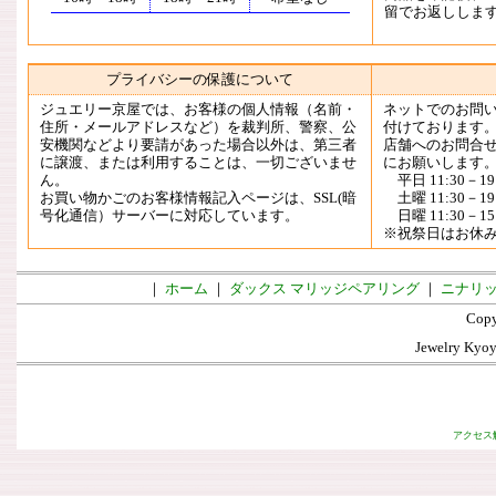
留でお返ししま
プライバシーの保護について
ジュエリー京屋では、お客様の個人情報（名前・
ネットでのお問
住所・メールアドレスなど）を裁判所、警察、公
付けております
安機関などより要請があった場合以外は、第三者
店舗へのお問合
に譲渡、または利用することは、一切ございませ
にお願いします
ん。
平日 11:30－19:
お買い物かごのお客様情報記入ページは、SSL(暗
土曜 11:30－19:
号化通信）サーバーに対応しています。
日曜 11:30－15:
※祝祭日はお休
｜
ホーム
｜
ダックス マリッジペアリング
｜
ニナリッ
Copy
Jewelry Kyoya
アクセス