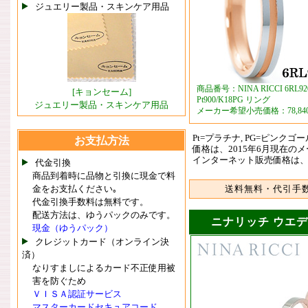
ジュエリー製品・スキンケア用品
商品番号：NINA RICCI 6RL92
[キョンセーム]
Pt900/K18PG リング
ジュエリー製品・スキンケア用品
メーカー希望小売価格：78,84
Pt=プラチナ, PG=ピンクゴ
お支払方法
価格は、2015年6月現在の
インターネット販売価格は
代金引換
商品到着時に品物と引換に現金で料
金をお支払ください｡
送料無料・代引手
代金引換手数料は無料です。
配送方法は、ゆうパックのみです。
ニナリッチ ウエディ
現金（ゆうパック）
クレジットカード（オンライン決
済）
なりすましによるカード不正使用被
害を防ぐため
ＶＩＳＡ認証サービス
マスターカードセキュアコード