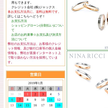
用もできます。
クレジット会社:(株)ジャックス
各お支払方法共に、送料は無料です。
詳しくはこちらへどうぞ！
お支払方法
ショッピングローン(分割払い)につい
て
お店のお約束事☆お支払及び決済方
法について
弊社のお支払方法は、お客様のクレジ
ット情報、及び銀行口座等の個人金融
情報を、弊社が直接インターネット上
で取り扱わない方法を採用していま
す。
営業日
2019年1月
日
月
火
水
木
金
土
30
31
1
2
3
4
5
6
7
8
9
10
11
12
13
14
15
16
17
18
19