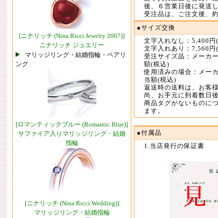
後、６営業日後に発送
受注品は、ご注文後、
●サイズ交換
[ニナリッチ (Nina Ricci Jewelry 2007)]
文字入れなし：5,400円
ニナリッチ ジュエリー
文字入れあり：7,560円
マリッジリング・結婚指輪・ペアリ
受注サイズ品：メーカー
ング
額(税込)
使用済みの場合：メーカ
当額(税込)
返送時の送料は、お客
尚、お手元に到着数日
商品タグがないものに
ます。
[ロマンティックブルー (Romantic Blue)]
●付属品
サファイア入りマリッジリング・結婚
指輪
1.当店発行の保証書
[ニナリッチ (Nina Ricci Wedding)]
マリッジリング・結婚指輪