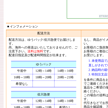
■ インフォメーション
配送方法
配送方法は、ゆうパック/佐川急便でお届けしま
もし、商品がイ
す。
い。
尚、海外への発送はいたしておりませんので、ご
お客様のご負担
注意下さい。
送料は無料
です。
お客様のご都合
配達日指定及び配達時間指定が出来ます。
お受けします。
未使用品で
ゆうパック
直しがされて
納品時の箱
午前中
12時～14時
14時～16時
特別注文品
16時～18時
18時～20時
20時～21時
を条件に商品を
でご連絡くださ
希望なし
返品をご希望の
絡ください。
佐川急便
この場合の送料
す。
午前中
12時～14時
14時～16時
代引きなどでお
商品を確認後、
16時～18時
18時～21時
希望なし