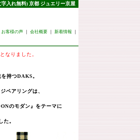
/文字入れ無料) 京都 ジュエリー京屋
｜
お客様の声
｜
会社概要
｜
新着情報
｜
了となりました。
を持つDAKS。
ッジペアリングは、
DONのモダン』をテーマに
した。