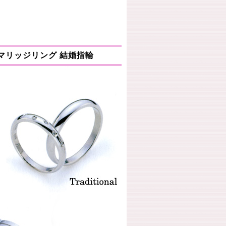
ラチナ900】 <Platinum 900 >
 》 マリッジリング 結婚指輪