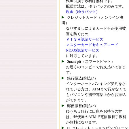
代金引換手数料は無料です。
配送方法は、ゆうパックのみです。
現金（ゆうパック）
クレジットカード（オンライン決
済）
なりすましによるカード不正使用被
害を防ぐため
ＶＩＳＡ認証サービス
マスターカードセキュアコード
NICOS認証サービス
に対応しています。
Smart pit（スマートピット）
お近くのコンビニでお支払いできま
す。
銀行振込(前払い)
インターネットバンキング契約をさ
れている方は、ATMまで行かなくて
もパソコンや携帯電話上からお振込
ができます。
郵便振替(前払い)
ゆうちょ銀行に口座をお持ちの方
は、郵便局のATMで電信振替手数料
が無料になります。
ECクレジット・ショッピングローン