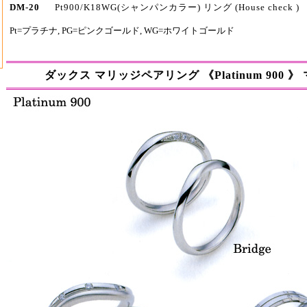
DM-20
Pt900/K18WG(シャンパンカラー) リング (House check )
Pt=プラチナ, PG=ピンクゴールド, WG=ホワイトゴールド
結婚指輪 マリッジリング 《ダックス (DAKS Marriage Pair Ring )》 英国老舗ブランド 【プ
ダックス マリッジペアリング 《Platinum 900