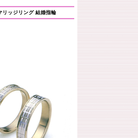
【ハウスチェック】 <House check >
》 マリッジリング 結婚指輪