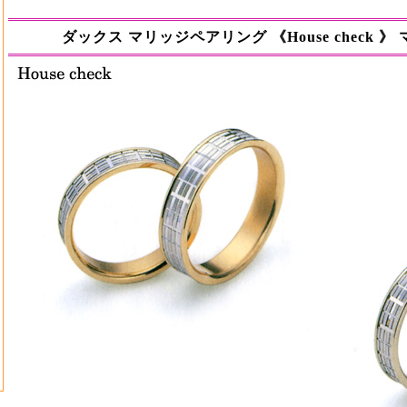
結婚指輪 マリッジリング 《ダックス (DAKS Marriage Pair Ring )》 英国老舗ブランド 
ダックス マリッジペアリング 《House check 