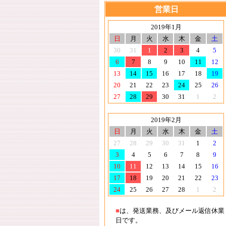
営業日
2019年1月
日
月
火
水
木
金
土
30
31
1
2
3
4
5
6
7
8
9
10
11
12
13
14
15
16
17
18
19
20
21
22
23
24
25
26
27
28
29
30
31
1
2
2019年2月
日
月
火
水
木
金
土
27
28
29
30
31
1
2
3
4
5
6
7
8
9
10
11
12
13
14
15
16
17
18
19
20
21
22
23
24
25
26
27
28
1
2
■
は、発送業務、及びメール返信休業
日です。