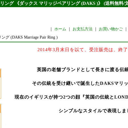
リング 《ダックス マリッジペアリング (DAKS )》 (送料無料
｜
ホーム
｜
お支払方法
｜
お買い物かご
AKS Marriage Pair Ring )
2014年3月末日を以て、受注販売は、終
英国の老舗ブランドとして長きに渡る伝統
その伝統を受け継いで誕生したDAKSマリ
現在のイギリスが持つ2つの顔『英国の伝統とLON
シンプルなスタイルで表現しま