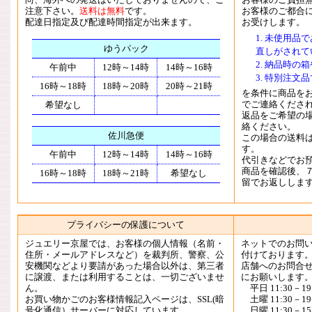
注意下さい。
送料は無料
です。
お客様のご都合
配達日指定及び配達時間指定が出来ます。
お受けします。
未使用品で
ゆうパック
直しがされて
納品時の箱
午前中
12時～14時
14時～16時
特別注文品
16時～18時
18時～20時
20時～21時
を条件に商品を
でご連絡くださ
希望なし
返品をご希望の
絡ください。
佐川急便
この場合の送料
す。
午前中
12時～14時
14時～16時
代引きなどでお
商品を確認後、
16時～18時
18時～21時
希望なし
留でお返ししま
プライバシーの保護について
ジュエリー京屋では、お客様の個人情報（名前・
ネットでのお問
住所・メールアドレスなど）を裁判所、警察、公
付けております
安機関などより要請があった場合以外は、第三者
店舗へのお問合
に譲渡、または利用することは、一切ございませ
にお願いします
ん。
平日 11:30－19:
お買い物かごのお客様情報記入ページは、SSL(暗
土曜 11:30－19:
号化通信）サーバーに対応しています。
日曜 11:30－15: