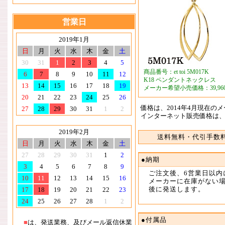
営業日
2019年1月
日
月
火
水
木
金
土
30
31
1
2
3
4
5
商品番号：et toi 5M017K
6
7
8
9
10
11
12
K18 ペンダントネックレス
13
14
15
16
17
18
19
メーカー希望小売価格：39,96
20
21
22
23
24
25
26
価格は、2014年4月現在の
27
28
29
30
31
1
2
インターネット販売価格は
2019年2月
送料無料・代引手数
日
月
火
水
木
金
土
27
28
29
30
31
1
2
●納期
3
4
5
6
7
8
9
ご注文後、6営業日以内
10
11
12
13
14
15
16
メーカーに在庫がない
後に発送します。
17
18
19
20
21
22
23
24
25
26
27
28
1
2
●付属品
■
は、発送業務、及びメール返信休業