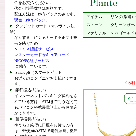
金をお支払ください｡
代金引換手数料は無料です。
配送方法は、ゆうパックのみです。
アイテム
リング(指輪)
現金（ゆうパック）
ストーン
グリーンガー
クレジットカード（オンライン決
済）
マテリアル
K18(ゴールド)
なりすましによるカード不正使用被
害を防ぐため
ＶＩＳＡ認証サービス
マスターカードセキュアコード
NICOS認証サービス
に対応しています。
Smart pit（スマートピット）
お近くのコンビニでお支払いできま
《送料
す。
銀行振込(前払い)
インターネットバンキング契約をさ
れている方は、ATMまで行かなくて
もパソコンや携帯電話上からお振込
ができます。
郵便振替(前払い)
ゆうちょ銀行に口座をお持ちの方
は、郵便局のATMで電信振替手数料