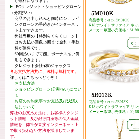
が無料になります。
ECクレジット・ショッピングローン
（分割払い）
商品のお申し込みと同時にショッピ
商品番号：et toi 5M010K
ングローンの手続きがインターネッ
K18 ホワイトサファイア ネ
ト上でできます。
メーカー希望小売価格：61,56
弊社専用の【特別らくらくローン】
はお支払い回数15回まで金利・手数
料が無料です。
60回払いまで可能。ボーナス払い併
用もできます。
クレジット会社:(株)ジャックス
各お支払方法共に、送料は無料です。
詳しくはこちらへどうぞ！
お支払方法
ショッピングローン(分割払い)につい
て
お店のお約束事☆お支払及び決済方
商品番号：et toi 5R013K
法について
K18 ホワイトサファイア リン
メーカー希望小売価格：60,48
弊社のお支払方法は、お客様のクレジ
ット情報、及び銀行口座等の個人金融
情報を、弊社が直接インターネット上
で取り扱わない方法を採用していま
す。